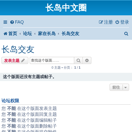
长岛中文圈
FAQ
注册
登录
首页
论坛
家在长岛
长岛交友
长岛交友
搜索
高级搜索
发表主题
0 主题 • 分页：
1
/
1
这个版面还没有主题或帖子。
前往
论坛权限
您
不能
在这个版面发表主题
您
不能
在这个版面回复主题
您
不能
在这个版面编辑帖子
您
不能
在这个版面删除帖子
您
不能
在这个版面提交附件