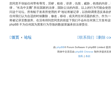
您同意不张贴任何带有辱骂，淫秽，粗俗，诽谤，仇恨，威胁，色情的内容，
律， “长岛中文圈” 所在国家的法律，国际公法的内容。以上的行为可能会使
问这个论坛。所有帖子发表所使用的 IP 地址将被记录，以协助调查违反条款的
任何我们认为合适的时候删除，修改，移动，或关闭任何话题的权力。作为一
将被记录至数据库。在没有得到您同意的前提下我们不会向任何第三方发布这些信
phpBB 不为任何因为黑客行为导致的数据泄漏承担法律责任.
首页
论坛
联系我们
删除 coo
由
phpBB
® Forum Software © phpBB Limited 
简体中文语言由
phpBB Chinese
制作并提供支
隐私
|
条款