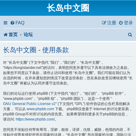
长岛中文圈
FAQ
注册
登录
首页
论坛
长岛中文圈 - 使用条款
对 “长岛中文圈” (下文中指代 “我们”，“我们的”，“长岛中文圈”，
“https://longislander.net”)的访问，表明您同意并遵守以下具有法律效力之条款。
如果您不同意以下条款，请停止访问和使用 “长岛中文圈”。我们可能在我们认为
合适的时候，在并未通知您的情况下改变这些条款，您在条款改变后继续使用 “长
岛中文圈” 将被认为认同并遵守这些条款。
我们的论坛运行使用 phpBB (下文中指代 “他们”， “他们的”， “phpBB 软件”，
“www.phpbb.com”， “phpBB 组”， “phpBB 团队”)， 这是一个使用 “
GNU General Public License v2
” (下文指代 "GPL") 软件协议的公告栏系统解决
方案， 可以从
www.phpbb.com
下载。 phpBB仅使基于 Internet 的讨论更容易，
phpBB Group不对所讨论的内容负责。 如果希望得到更多关于phpBB的信息，
请访问:
https://www.phpbb.com/
。
您同意不张贴任何带有辱骂，淫秽，粗俗，诽谤，仇恨，威胁，色情的内容，不
张贴任何带有侵犯您所在国家的法律， “长岛中文圈” 所在国家的法律，国际公法