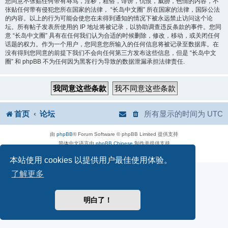
您同意不张贴任何带有辱骂，淫秽，粗俗，诽谤，仇恨，威胁，色情的内容，不
张贴任何带有侵犯您所在国家的法律， “长岛中文圈” 所在国家的法律，国际公法
的内容。以上的行为可能会使您在未得到通知的情况下被永远禁止访问这个论
坛。所有帖子发表所使用的 IP 地址将被记录，以协助调查违反条款的事件。您同
意 “长岛中文圈” 具有在任何我们认为合适的时候删除，修改，移动，或关闭任何
话题的权力。作为一个用户，您同意您所输入的任何信息将被记录至数据库。在
没有得到您同意的前提下我们不会向任何第三方发布这些信息，但是 “长岛中文
圈” 和 phpBB 不为任何因为黑客行为导致的数据泄漏承担法律责任.
首页
论坛
所有显示的时间为
UTC
由
phpBB
® Forum Software © phpBB Limited 提供支持
简体中文语言由
phpBB Chinese
制作并提供支持
隐私
|
条款
本站使用 cookies 以提供用户最佳使用体验。
了解更多
明白了！