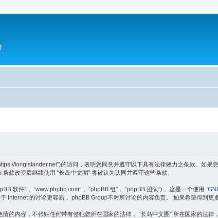
台
“https://longislander.net”)的访问，表明您同意并遵守以下具有法律效力之
条款改变后继续使用 “长岛中文圈” 将被认为认同并遵守这些条款。
软件”， “www.phpbb.com”， “phpBB 组”， “phpBB 团队”)， 这是一个使用 “
GNU
于 Internet 的讨论更容易， phpBB Group不对所讨论的内容负责。 如果希望得到
情的内容，不张贴任何带有侵犯您所在国家的法律， “长岛中文圈” 所在国家的法