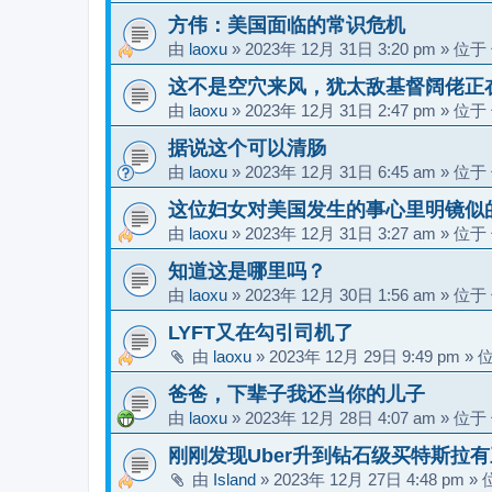
方伟：美国面临的常识危机
由
laoxu
»
2023年 12月 31日 3:20 pm
» 位于
这不是空穴来风，犹太敌基督阔佬正
由
laoxu
»
2023年 12月 31日 2:47 pm
» 位于
据说这个可以清肠
由
laoxu
»
2023年 12月 31日 6:45 am
» 位于
这位妇女对美国发生的事心里明镜似
由
laoxu
»
2023年 12月 31日 3:27 am
» 位于
知道这是哪里吗？
由
laoxu
»
2023年 12月 30日 1:56 am
» 位于
LYFT又在勾引司机了
由
laoxu
»
2023年 12月 29日 9:49 pm
» 
爸爸，下辈子我还当你的儿子
由
laoxu
»
2023年 12月 28日 4:07 am
» 位于
刚刚发现Uber升到钻石级买特斯拉
由
Island
»
2023年 12月 27日 4:48 pm
» 