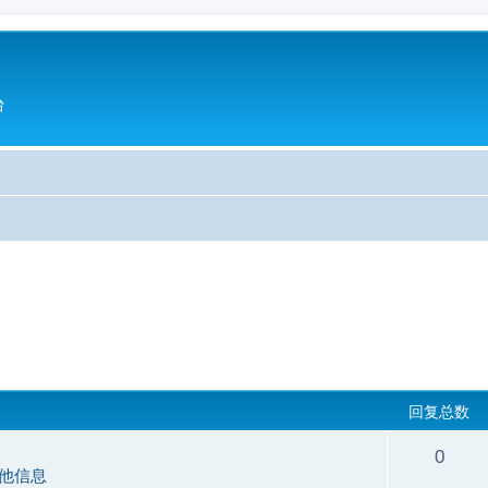
台
回复总数
0
他信息