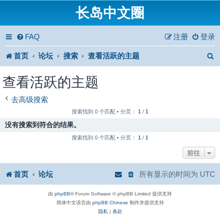
长岛中文圈
FAQ
注册
登录
首页
论坛
搜索
查看活跃的主题
查看活跃的主题
去高级搜索
搜索找到 0 个匹配 • 分页：
1
/
1
没有搜索到符合的结果。
搜索找到 0 个匹配 • 分页：
1
/
1
前往
首页
论坛
所有显示的时间为
UTC
由
phpBB
® Forum Software © phpBB Limited 提供支持
简体中文语言由
phpBB Chinese
制作并提供支持
隐私
|
条款