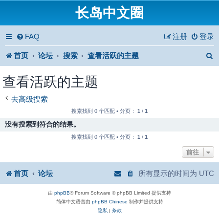
长岛中文圈
FAQ
注册
登录
首页
论坛
搜索
查看活跃的主题
查看活跃的主题
去高级搜索
搜索找到 0 个匹配 • 分页：
1
/
1
没有搜索到符合的结果。
搜索找到 0 个匹配 • 分页：
1
/
1
前往
首页
论坛
所有显示的时间为
UTC
由
phpBB
® Forum Software © phpBB Limited 提供支持
简体中文语言由
phpBB Chinese
制作并提供支持
隐私
|
条款