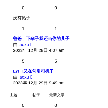
最
0
0
新
帖
没有帖子
子
1
1
爸爸，下辈子我还当你的儿子
查
由
laoxu
看
2023年 12月 28日 4:07 am
最
5
5
新
帖
LYFT又在勾引司机了
子
查
由
laoxu
看
2023年 12月 29日 9:49 pm
最
新
主题
帖子
最新文章
帖
0
0
子