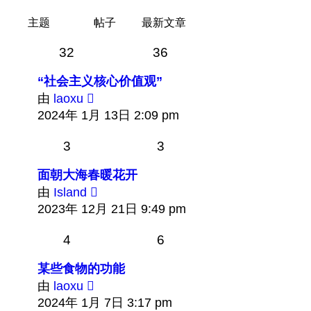
主题
帖子
最新文章
32
36
“社会主义核心价值观”
查
由
laoxu
看
2024年 1月 13日 2:09 pm
最
3
3
新
帖
面朝大海春暖花开
子
查
由
Island
看
2023年 12月 21日 9:49 pm
最
4
6
新
帖
某些食物的功能
子
查
由
laoxu
看
2024年 1月 7日 3:17 pm